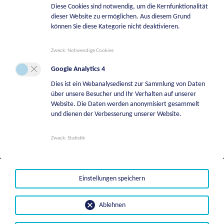
Diese Cookies sind notwendig, um die Kernfunktionalität
Bereitschaftsdienst Bauhof
dieser Website zu ermöglichen. Aus diesem Grund
+43 664 5244747
können Sie diese Kategorie nicht deaktivieren.
Bereitschaftsdienst Wasserwerk
Zweck
:
Notwendige Cookies
+43 664 2113709
Google Analytics 4
Bereitschaftsdienste Tierkörperverwertung
Dies ist ein Webanalysedienst zur Sammlung von Daten
über unsere Besucher und Ihr Verhalten auf unserer
+43 664 8542108
Website. Die Daten werden anonymisiert gesammelt
Bereitschaftsdienst Liegenschaftsverwaltung
und dienen der Verbesserung unserer Website.
+43 664 8542131
Zweck
:
Statistik
Bestattungsfälle | BKG Bestattung Kärnten
GmbH
+43501996700
Einstellungen speichern
Ablehnen