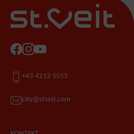
Facebook
Instagram
YouTube
Telefon
+43 4212 5555
E-Mail
city@stveit.com
KONTAKT