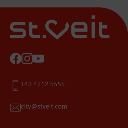
Facebook
Instagram
YouTube
Telefon
+43 4212 5555
E-Mail
city@stveit.com