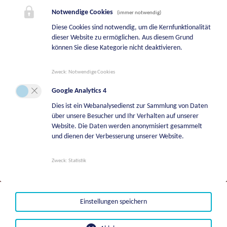
BEREITSCHAFTSDIENSTE
Notwendige Cookies
(immer notwendig)
Diese Cookies sind notwendig, um die Kernfunktionalität
Bereitschaftsdienst Bauhof
dieser Website zu ermöglichen. Aus diesem Grund
+43 664 5244747
können Sie diese Kategorie nicht deaktivieren.
Bereitschaftsdienst Wasserwerk
Zweck
:
Notwendige Cookies
+43 664 2113709
Google Analytics 4
Bereitschaftsdienste Tierkörperverwertung
Dies ist ein Webanalysedienst zur Sammlung von Daten
über unsere Besucher und Ihr Verhalten auf unserer
+43 664 8542108
Website. Die Daten werden anonymisiert gesammelt
Bereitschaftsdienst Liegenschaftsverwaltung
und dienen der Verbesserung unserer Website.
+43 664 8542131
Zweck
:
Statistik
Bestattungsfälle | BKG Bestattung Kärnten
GmbH
+43501996700
Einstellungen speichern