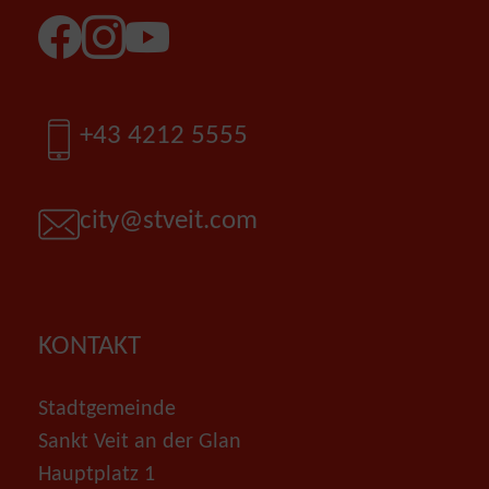
Facebook
Instagram
YouTube
Telefon
+43 4212 5555
E-Mail
city@stveit.com
KONTAKT
Stadtgemeinde
Sankt Veit an der Glan
Hauptplatz 1