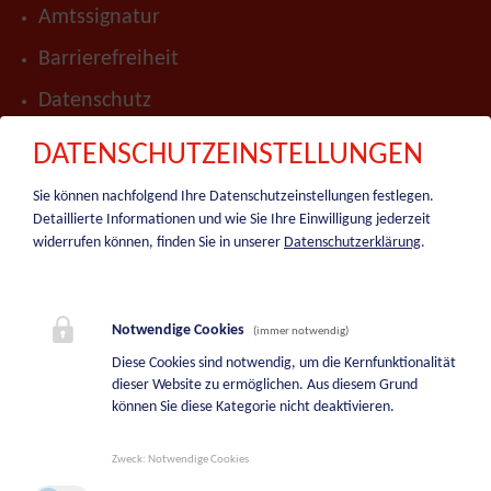
Amtssignatur
Barrierefreiheit
Datenschutz
Impressum
DATENSCHUTZEINSTELLUNGEN
Presse
Sie können nachfolgend Ihre Datenschutzeinstellungen festlegen.
Detaillierte Informationen und wie Sie Ihre Einwilligung jederzeit
Hinweisgeber-Portal
widerrufen können, finden Sie in unserer
Datenschutzerklärung
.
Sitemap
BEREITSCHAFTSDIENSTE
Notwendige Cookies
(immer notwendig)
Diese Cookies sind notwendig, um die Kernfunktionalität
Bereitschaftsdienst Bauhof
dieser Website zu ermöglichen. Aus diesem Grund
+43 664 5244747
können Sie diese Kategorie nicht deaktivieren.
Bereitschaftsdienst Wasserwerk
Zweck
:
Notwendige Cookies
+43 664 2113709