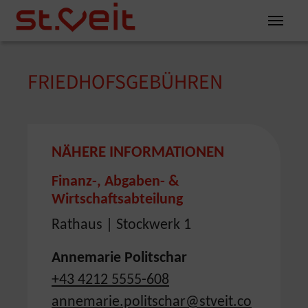
Zum Inhalt springen
Zum Seitenende springen
FRIEDHOFSGEBÜHREN
You are here:
NÄHERE INFORMATIONEN
Finanz-, Abgaben- &
Wirtschaftsabteilung
Rathaus | Stockwerk 1
Annemarie Politschar
+43 4212 5555-608
annemarie.politschar@stveit.co