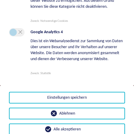
dieser Website zu ermöglichen. Aus diesem Grund
+43 664 5244747
können Sie diese Kategorie nicht deaktivieren.
Bereitschaftsdienst Wasserwerk
Zweck
:
Notwendige Cookies
+43 664 2113709
Google Analytics 4
Bereitschaftsdienste Tierkörperverwertung
Dies ist ein Webanalysedienst zur Sammlung von Daten
über unsere Besucher und Ihr Verhalten auf unserer
+43 664 8542108
Website. Die Daten werden anonymisiert gesammelt
Bereitschaftsdienst Liegenschaftsverwaltung
und dienen der Verbesserung unserer Website.
+43 664 8542131
Zweck
:
Statistik
Bestattungsfälle | BKG Bestattung Kärnten
GmbH
+43501996700
Einstellungen speichern
Ablehnen
Alle akzeptieren