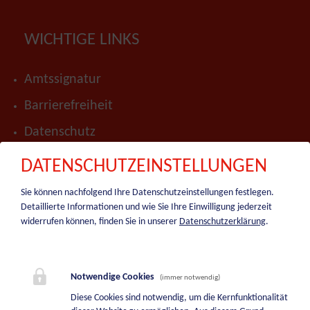
WICHTIGE LINKS
Amtssignatur
Barrierefreiheit
Datenschutz
Impressum
DATENSCHUTZEINSTELLUNGEN
Presse
Sie können nachfolgend Ihre Datenschutzeinstellungen festlegen.
Detaillierte Informationen und wie Sie Ihre Einwilligung jederzeit
Hinweisgeber-Portal
widerrufen können, finden Sie in unserer
Datenschutzerklärung
.
Sitemap
BEREITSCHAFTSDIENSTE
Notwendige Cookies
(immer notwendig)
Diese Cookies sind notwendig, um die Kernfunktionalität
Bereitschaftsdienst Bauhof