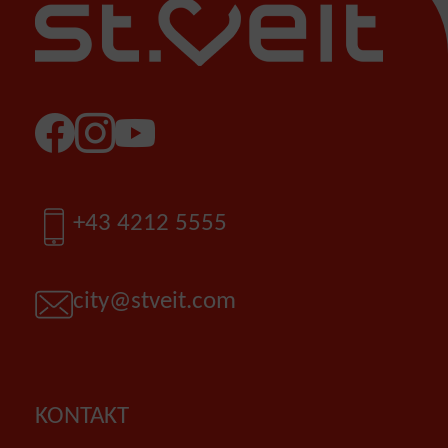
Facebook
Instagram
YouTube
Telefon
+43 4212 5555
E-Mail
city@stveit.com
KONTAKT