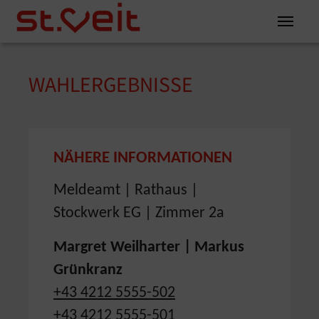
Zum Inhalt springen
Zum Seitenende springen
WAHLERGEBNISSE
You are here:
NÄHERE INFORMATIONEN
Meldeamt | Rathaus |
Stockwerk EG | Zimmer 2a
Margret Weilharter | Markus
Grünkranz
+43 4212 5555-502
+43 4212 5555-501