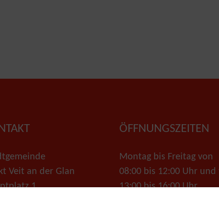
NTAKT
ÖFFNUNGSZEITEN
dtgemeinde
Montag bis Freitag von
kt Veit an der Glan
08:00 bis 12:00 Uhr und
ptplatz 1
13:00 bis 16:00 Uhr
 St. Veit/Glan
Parteienverkehr: Montag
 +43 4212 5555-112
Freitag von