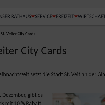
NSER RATHAUS
SERVICE
FREIZEIT
WIRTSCHAF
MENU FOR "UNSER ST. VEIT"
SUBMENU FOR "UNSER RATHAUS"
SUBMENU FOR "SERVICE
SUBMENU FOR 
St. Veiter City Cards
eiter City Cards
ihnachtszeit setzt die Stadt St. Veit an der Gla
 Dezember, gibt es
rds mit 10 % Rabatt.