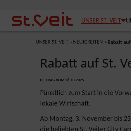
Zum Inhalt springen
Zum Seitenende springen
UNSER ST. VEIT
U
SUB
You are here:
UNSER ST. VEIT
NEUIGKEITEN
Rabatt auf 
Rabatt auf St. V
BEITRAG VOM 28.10.2025
Pünktlich zum Start in die Vorwe
lokale Wirtschaft.
Ab Montag, 3. November bis 23.
die beliebten St. Veiter City Ca