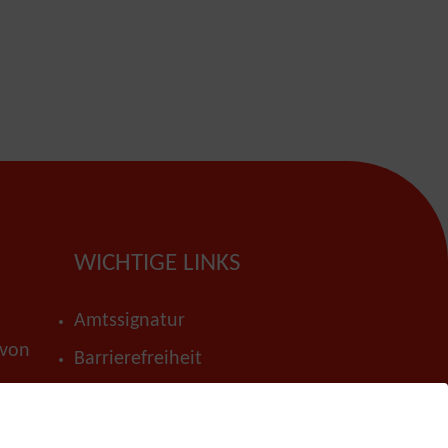
WICHTIGE LINKS
Amtssignatur
 von
Barrierefreiheit
Datenschutz
 bis
Impressum