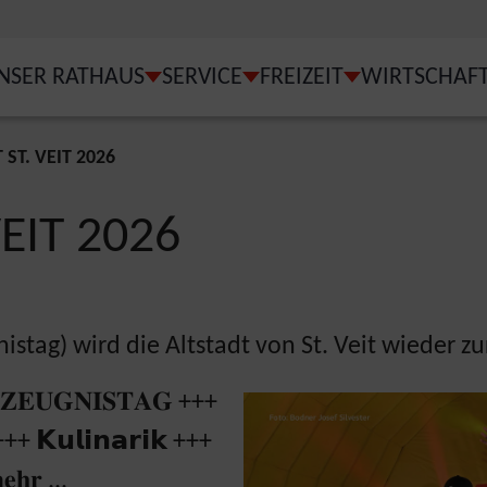
NSER RATHAUS
SERVICE
FREIZEIT
WIRTSCHAF
MENU FOR "UNSER ST. VEIT"
SUBMENU FOR "UNSER RATHAUS"
SUBMENU FOR "SERVICE
SUBMENU FOR 
 ST. VEIT 2026
VEIT 2026
stag) wird die Altstadt von St. Veit wieder z
𝐙𝐄𝐔𝐆𝐍𝐈𝐒𝐓𝐀𝐆
+++
𝐝 +++ 𝗞𝘂𝗹𝗶𝗻𝗮𝗿𝗶𝗸 +++
𝐞𝐡𝐫 ...