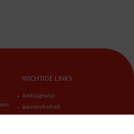
WICHTIGE LINKS
Amtssignatur
 von
Barrierefreiheit
Datenschutz
 bis
Impressum