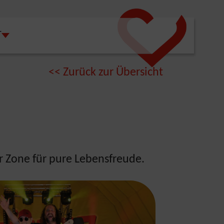
T
"
"FREIZEIT"
SUBMENU FOR "WIRTSCHAFT"
<<
Zurück zur Übersicht
ur Zone für pure Lebensfreude.