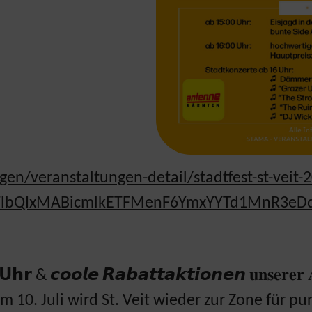
gen/veranstaltungen-detail/stadtfest-st-veit-
A2FlbQIxMABicmlkETFMenF6YmxYYTd1MnR3e
𝗿 & 𝙘𝙤𝙤𝙡𝙚 𝙍𝙖𝙗𝙖𝙩𝙩𝙖𝙠𝙩𝙞𝙤𝙣𝙚𝙣 𝐮𝐧𝐬𝐞𝐫𝐞𝐫 𝐀𝐥
: Am 10. Juli wird St. Veit wieder zur Zone für