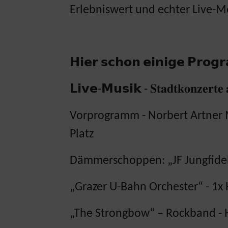
Erlebniswert und echter Live-Mo
𝗛𝗶𝗲𝗿 𝘀𝗰𝗵𝗼𝗻 𝗲𝗶𝗻𝗶𝗴𝗲 𝗣𝗿𝗼𝗴
𝗟𝗶𝘃𝗲-𝗠𝘂𝘀𝗶𝗸 - 𝐒𝐭𝐚𝐝𝐭𝐤𝐨𝐧
Vorprogramm - Norbert Artner 
Platz
Dämmerschoppen: „JF Jungfidel
„Grazer U-Bahn Orchester“ - 1x 
„The Strongbow“ – Rockband - 