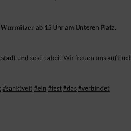
𝐢𝐧𝐝𝐚 𝐖𝐮𝐫𝐦𝐢𝐭𝐳𝐞𝐫 ab 15 Uhr am Unteren Platz.
tadt und seid dabei! Wir freuen uns auf Euc
t
#sanktveit
#ein
#fest
#das
#verbindet