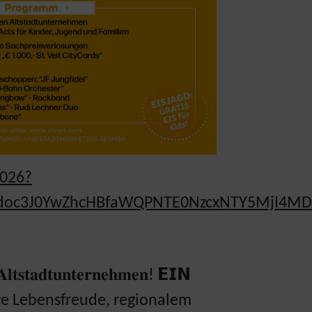
2026?
Ddoc3J0YwZhcHBfaWQPNTE0NzcxNTY5MjI4MD
𝐬𝐭𝐚𝐝𝐭𝐮𝐧𝐭𝐞𝐫𝐧𝐞𝐡𝐦𝐞𝐧!
𝗘𝗜𝗡
 pure Lebensfreude, regionalem