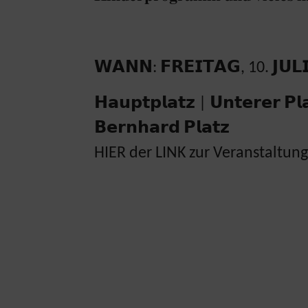
𝗪𝗔𝗡𝗡: 𝗙𝗥𝗘𝗜𝗧𝗔𝗚, 10. 𝗝𝗨𝗟
𝗛𝗮𝘂𝗽𝘁𝗽𝗹𝗮𝘁𝘇 | 𝗨𝗻𝘁𝗲𝗿𝗲𝗿 𝗣𝗹
𝗕𝗲𝗿𝗻𝗵𝗮𝗿𝗱 𝗣𝗹𝗮𝘁𝘇
HIER der LINK zur Veranstaltung