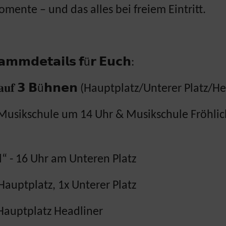
mente – und das alles bei freiem Eintritt.
𝗮𝗺𝗺𝗱𝗲𝘁𝗮𝗶𝗹𝘀 𝗳ü𝗿 𝗘𝘂𝗰𝗵:
𝐳𝐞𝐫𝐭𝐞 𝐚𝐮𝐟 𝟯 𝗕ü𝗵𝗻𝗲𝗻 (Hauptplatz/Unterer Pla
Musikschule um 14 Uhr & Musikschule Fröhli
“ - 16 Uhr am Unteren Platz
Hauptplatz, 1x Unterer Platz
Hauptplatz Headliner