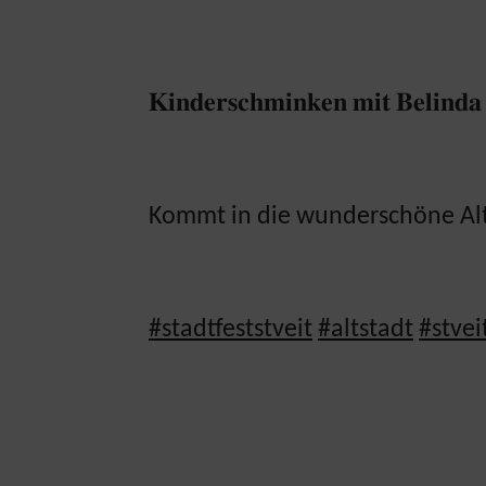
𝐊𝐢𝐧𝐝𝐞𝐫𝐬𝐜𝐡𝐦𝐢𝐧𝐤𝐞𝐧 𝐦𝐢𝐭 𝐁𝐞
Kommt in die wunderschöne Alts
#stadtfeststveit
#altstadt
#stvei