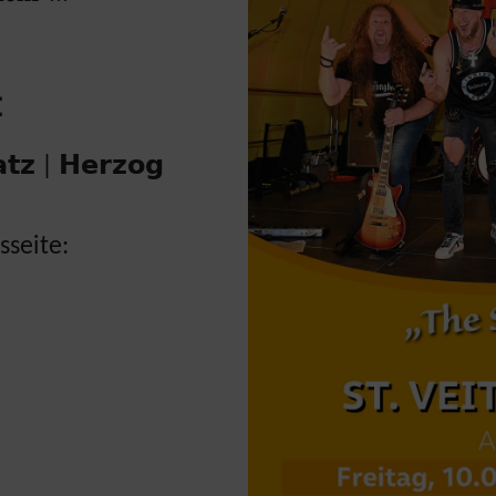

𝗮𝘁𝘇 | 𝗛𝗲𝗿𝘇𝗼𝗴
sseite: