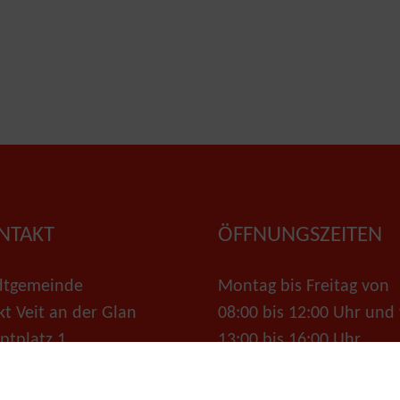
NTAKT
ÖFFNUNGSZEITEN
dtgemeinde
Montag bis Freitag von
kt Veit an der Glan
08:00 bis 12:00 Uhr und
ptplatz 1
13:00 bis 16:00 Uhr
 St. Veit/Glan
Parteienverkehr: Montag
 +43 4212 5555-112
Freitag von