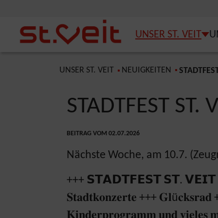
Zum Inhalt springen
Zum Seitenende springen
UNSER ST. VEIT
U
SUB
You are here:
UNSER ST. VEIT
NEUIGKEITEN
STADTFEST
STADTFEST ST. 
BEITRAG VOM 02.07.2026
Nächste Woche, am 10.7. (Zeugni
+++
𝗦𝗧𝗔𝗗𝗧𝗙𝗘𝗦𝗧 𝗦𝗧. 𝗩𝗘𝗜𝗧
𝐒𝐭𝐚𝐝𝐭𝐤𝐨𝐧𝐳𝐞𝐫𝐭𝐞 +++ 𝐆𝐥ü𝐜𝐤𝐬𝐫𝐚
𝐊𝐢𝐧𝐝𝐞𝐫𝐩𝐫𝐨𝐠𝐫𝐚𝐦𝐦 𝐮𝐧𝐝 𝐯𝐢𝐞𝐥𝐞𝐬 