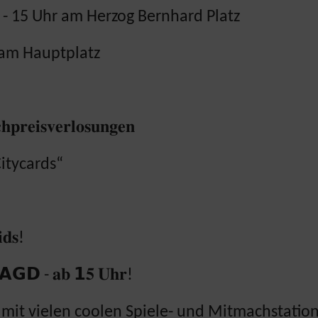
 - 15 Uhr am Herzog Bernhard Platz
 am Hauptplatz
𝐩𝐫𝐞𝐢𝐬𝐯𝐞𝐫𝐥𝐨𝐬𝐮𝐧𝐠𝐞𝐧
t Citycards“
𝐝𝐬!
𝗚𝗗 - 𝐚𝐛 𝟭𝟓 𝐔𝐡𝐫!
r mit vielen coolen Spiele- und Mitmachstatio