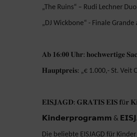
„The Ruins“ – Rudi Lechner Duo
„DJ Wickbone“ - Finale Grande
𝐀𝐛 𝟏𝟔:𝟎𝟎 𝐔𝐡𝐫: 𝐡𝐨𝐜𝐡𝐰𝐞𝐫𝐭𝐢𝐠𝐞 𝐒𝐚𝐜
𝐇𝐚𝐮𝐩𝐭𝐩𝐫𝐞𝐢𝐬: „€ 1.000,- St. Vei
𝐄𝐈𝐒𝐉𝐀𝐆𝐃: 𝐆𝐑𝐀𝐓𝐈𝐒 𝐄𝐈𝐒 𝐟ü𝐫 𝐊
𝗞𝗶𝗻𝗱𝗲𝗿𝗽𝗿𝗼𝗴𝗿𝗮𝗺𝗺 & 𝗘𝗜𝗦𝗝
Die beliebte EISJAGD für Kinde