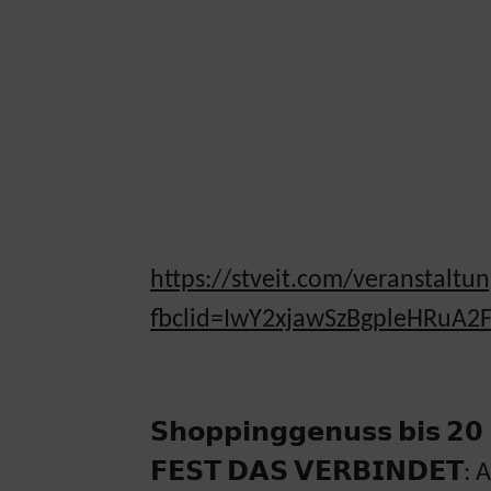
https://stveit.com/veranstaltun
fbclid=IwY2xjawSzBgpleHRu
𝗦𝗵𝗼𝗽𝗽𝗶𝗻𝗴𝗴𝗲𝗻𝘂𝘀𝘀 𝗯𝗶𝘀 𝟮𝟬 𝗨𝗵
𝗙𝗘𝗦𝗧 𝗗𝗔𝗦 𝗩𝗘𝗥𝗕𝗜𝗡𝗗𝗘