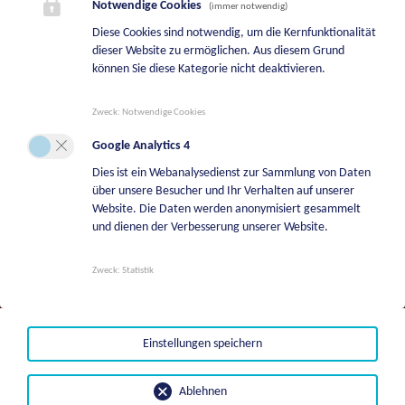
Notwendige Cookies
(immer notwendig)
Diese Cookies sind notwendig, um die Kernfunktionalität
Bereitschaftsdienst Bauhof
dieser Website zu ermöglichen. Aus diesem Grund
+43 664 5244747
können Sie diese Kategorie nicht deaktivieren.
Bereitschaftsdienst Wasserwerk
Zweck
:
Notwendige Cookies
+43 664 2113709
Google Analytics 4
Bereitschaftsdienste Tierkörperverwertung
Dies ist ein Webanalysedienst zur Sammlung von Daten
über unsere Besucher und Ihr Verhalten auf unserer
+43 664 8542108
Website. Die Daten werden anonymisiert gesammelt
Bereitschaftsdienst Liegenschaftsverwaltung
und dienen der Verbesserung unserer Website.
+43 664 8542131
Zweck
:
Statistik
Bestattungsfälle | BKG Bestattung Kärnten
GmbH
+43501996700
Einstellungen speichern
Ablehnen