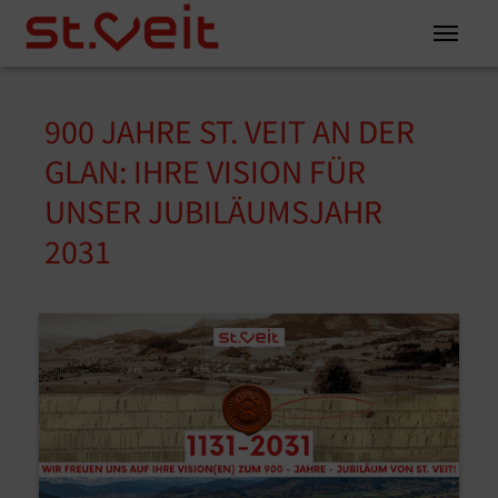
Zum Inhalt springen
Zum Seitenende springen
900 JAHRE ST. VEIT AN DER
You are here:
GLAN: IHRE VISION FÜR
UNSER JUBILÄUMSJAHR
2031