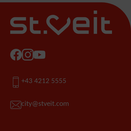
Facebook
Instagram
YouTube
Telefon
+43 4212 5555
E-Mail
city@stveit.com