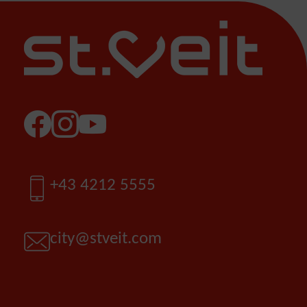
Facebook
Instagram
YouTube
Telefon
+43 4212 5555
E-Mail
city@stveit.com