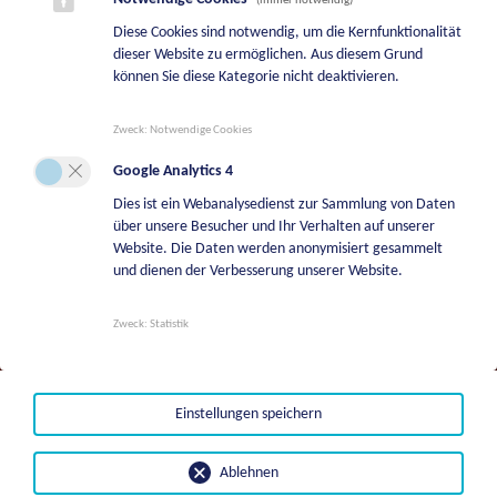
(immer notwendig)
Diese Cookies sind notwendig, um die Kernfunktionalität
Bereitschaftsdienst Bauhof
dieser Website zu ermöglichen. Aus diesem Grund
+43 664 5244747
können Sie diese Kategorie nicht deaktivieren.
Bereitschaftsdienst Wasserwerk
Zweck
:
Notwendige Cookies
+43 664 2113709
Google Analytics 4
Bereitschaftsdienste Tierkörperverwertung
Dies ist ein Webanalysedienst zur Sammlung von Daten
über unsere Besucher und Ihr Verhalten auf unserer
+43 664 8542108
Website. Die Daten werden anonymisiert gesammelt
Bereitschaftsdienst Liegenschaftsverwaltung
und dienen der Verbesserung unserer Website.
+43 664 8542131
Zweck
:
Statistik
Bestattungsfälle | BKG Bestattung Kärnten
GmbH
+43501996700
Einstellungen speichern
Ablehnen