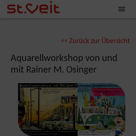
Zum Inhalt springen
Zum Seitenende springen
You are here:
Zurück zur Übersicht
<<
Aquarellworkshop von und
mit Rainer M. Osinger