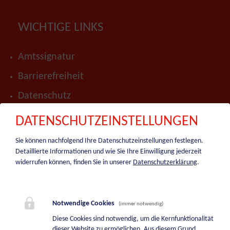
WICHTIGE LINKS
Amtssignatur
Barrierefreiheit
Datenschutz
Impressum
DATENSCHUTZEINSTELLUNGEN
Presse
Sie können nachfolgend Ihre Datenschutzeinstellungen festlegen.
Detaillierte Informationen und wie Sie Ihre Einwilligung jederzeit
Hinweisgeber-Portal
widerrufen können, finden Sie in unserer
Datenschutzerklärung
.
Sitemap
BEREITSCHAFTSDIENSTE
Notwendige Cookies
(immer notwendig)
Diese Cookies sind notwendig, um die Kernfunktionalität
Bereitschaftsdienst Bauhof
dieser Website zu ermöglichen. Aus diesem Grund