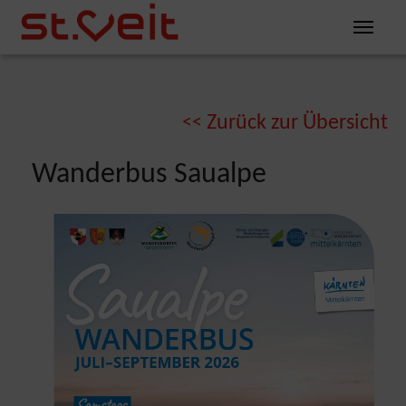
Zum Inhalt springen
Zum Seitenende springen
You are here:
Zurück zur Übersicht
<<
Wanderbus Saualpe