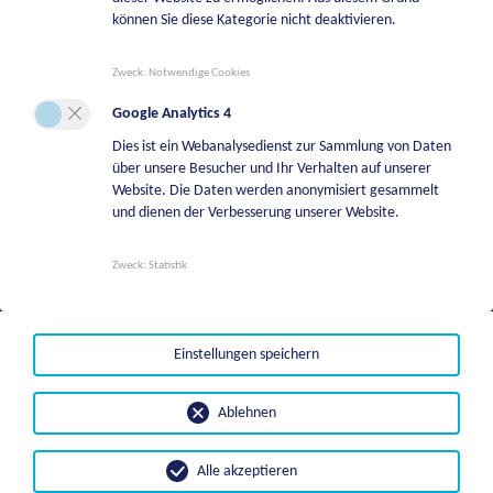
+43 664 5244747
können Sie diese Kategorie nicht deaktivieren.
Bereitschaftsdienst Wasserwerk
Zweck
:
Notwendige Cookies
+43 664 2113709
Google Analytics 4
Bereitschaftsdienste Tierkörperverwertung
Dies ist ein Webanalysedienst zur Sammlung von Daten
über unsere Besucher und Ihr Verhalten auf unserer
+43 664 8542108
Website. Die Daten werden anonymisiert gesammelt
Bereitschaftsdienst Liegenschaftsverwaltung
und dienen der Verbesserung unserer Website.
+43 664 8542131
Zweck
:
Statistik
Bestattungsfälle | BKG Bestattung Kärnten
GmbH
+43501996700
Einstellungen speichern
Ablehnen
Alle akzeptieren