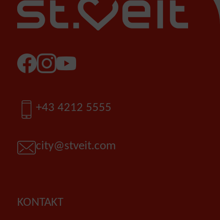
Facebook
Instagram
YouTube
Telefon
+43 4212 5555
E-Mail
city@stveit.com
KONTAKT