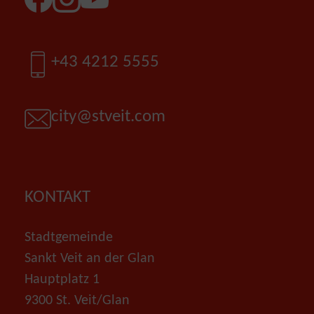
Facebook
Instagram
YouTube
Telefon
+43 4212 5555
E-Mail
city@stveit.com
KONTAKT
Stadtgemeinde
Sankt Veit an der Glan
Hauptplatz 1
9300 St. Veit/Glan