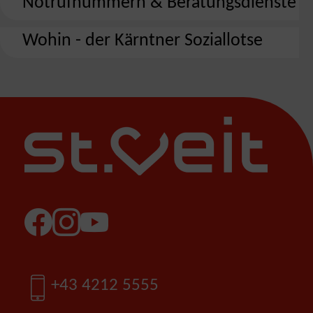
Notrufnummern & Beratungsdienste
Wohin - der Kärntner Soziallotse
Facebook
Instagram
YouTube
Telefon
+43 4212 5555