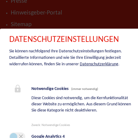
Presse
Hinweisgeber-Portal
Sitemap
BEREITSCHAFTSDIENSTE
DATENSCHUTZEINSTELLUNGEN
Sie können nachfolgend Ihre Datenschutzeinstellungen festlegen.
Bereitschaftsdienst Bauhof
Detaillierte Informationen und wie Sie Ihre Einwilligung jederzeit
+43 664 5244747
widerrufen können, finden Sie in unserer
Datenschutzerklärung
.
Bereitschaftsdienst Wasserwerk
+43 664 2113709
Notwendige Cookies
(immer notwendig)
Bereitschaftsdienste Tierkörperverwertung
Diese Cookies sind notwendig, um die Kernfunktionalität
dieser Website zu ermöglichen. Aus diesem Grund können
+43 664 8542108
Sie diese Kategorie nicht deaktivieren.
Bereitschaftsdienst Liegenschaftsverwaltung
+43 664 8542131
Zweck
:
Notwendige Cookies
Google Analytics 4