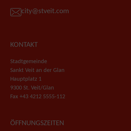
E-Mail
city@stveit.com
KONTAKT
Stadtgemeinde
Sankt Veit an der Glan
Hauptplatz 1
9300 St. Veit/Glan
Fax +43 4212 5555-112
ÖFFNUNGSZEITEN