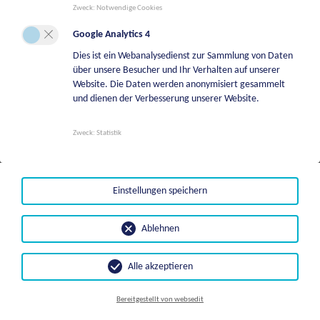
Zweck
:
Notwendige Cookies
WiesenmarktbesucherInnen „railaxed“
Google Analytics 4
und sicher ans Ziel. Die S-Bahn Kärnten
Dies ist ein Webanalysedienst zur Sammlung von Daten
ist die ideale Anreisemöglichkeit zum St.
über unsere Besucher und Ihr Verhalten auf unserer
Website. Die Daten werden anonymisiert gesammelt
Veiter Wiesenmarkt, immerhin ist die
und dienen der Verbesserung unserer Website.
Herzogstadt mit zwei S-Bahnlinien
perfekt an dieses Netz angebunden.
Zweck
:
Statistik
Heuer gibt es an allen 10 Wiesenmarkt-
Tagen Sonderzüge der ÖBB! Alle Infos auf
Einstellungen speichern
https://fahrplan.oebb.at
.
Ablehnen
NÄHERE INFORMATIONEN UNTER
Alle akzeptieren
ÖBB | Kundenservice
Klimapionier St. Veit
Bereitschaftsdienste
Gemeinde App
Veranstaltungen
Bereitgestellt von websedit