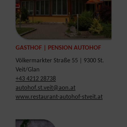
GASTHOF | PENSION AUTOHOF
Völkermarkter Straße 55 | 9300 St.
Veit/Glan
+43 4212 28738
autohof.st.veit@aon.at
www.restaurant-autohof-stveit.at
Show larger version