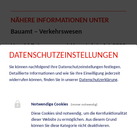
NÄHERE INFORMATIONEN UNTER
Bauamt – Verkehrswesen
Harald Petersmann | Hauptplatz 1 | 9300
DATENSCHUTZEINSTELLUNGEN
St. Veit/Glan
Sie können nachfolgend Ihre Datenschutzeinstellungen festlegen.
+43 4212 5555-408
Detaillierte Informationen und wie Sie Ihre Einwilligung jederzeit
widerrufen können, finden Sie in unserer
Datenschutzerklärung
.
harald.petersmann@stveit.com
Notwendige Cookies
(immer notwendig)
Diese Cookies sind notwendig, um die Kernfunktionalität
Anreise mit der ÖBB
dieser Website zu ermöglichen. Aus diesem Grund
können Sie diese Kategorie nicht deaktivieren.
Die S-Bahn der ÖBB bringt