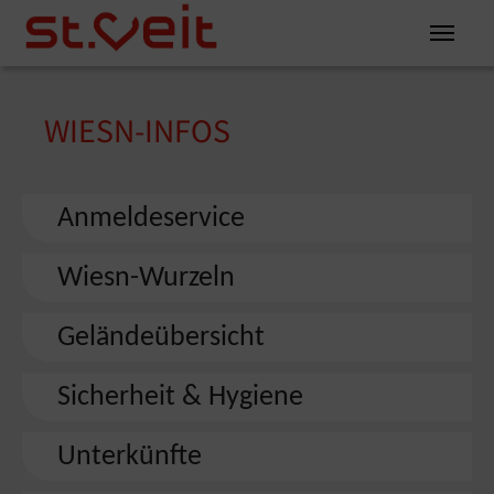
Zum Inhalt springen
Zum Seitenende springen
WIESN-INFOS
You are here:
Anmeldeservice
Wiesn-Wurzeln
Geländeübersicht
Sicherheit & Hygiene
Unterkünfte