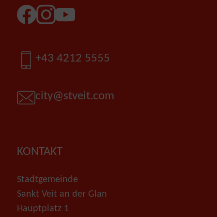
Facebook
Instagram
YouTube
Telefon
+43 4212 5555
E-Mail
city@stveit.com
KONTAKT
Stadtgemeinde
Sankt Veit an der Glan
Hauptplatz 1