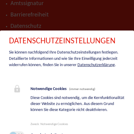
Amtssignatur
Barrierefreiheit
Datenschutz
Impressum
DATENSCHUTZEINSTELLUNGEN
Presse
Sie können nachfolgend Ihre Datenschutzeinstellungen festlegen.
Detaillierte Informationen und wie Sie Ihre Einwilligung jederzeit
Hinweisgeber-Portal
widerrufen können, finden Sie in unserer
Datenschutzerklärung
.
Sitemap
BEREITSCHAFTSDIENSTE
Notwendige Cookies
(immer notwendig)
Diese Cookies sind notwendig, um die Kernfunktionalität
Bereitschaftsdienst Bauhof
dieser Website zu ermöglichen. Aus diesem Grund
+43 664 5244747
können Sie diese Kategorie nicht deaktivieren.
Bereitschaftsdienst Wasserwerk
Zweck
:
Notwendige Cookies
+43 664 2113709