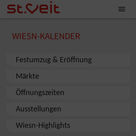
Zum Inhalt springen
Zum Seitenende springen
WIESN-KALENDER
You are here:
Festumzug & Eröffnung
Märkte
Öffnungszeiten
Ausstellungen
Wiesn-Highlights