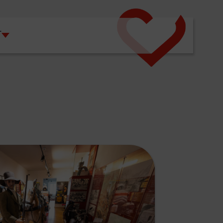
T
"
"FREIZEIT"
SUBMENU FOR "WIRTSCHAFT"