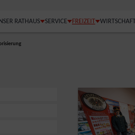
NSER RATHAUS
SERVICE
FREIZEIT
WIRTSCHAF
MENU FOR "UNSER ST. VEIT"
SUBMENU FOR "UNSER RATHAUS"
SUBMENU FOR "SERVICE
SUBMENU FOR 
risierung