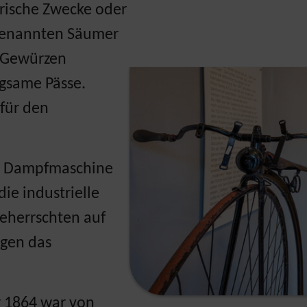
ärische Zwecke oder
ogenannten Säumer
d Gewürzen
Show larger version
gsame Pässe.
 für den
en Dampfmaschine
ie industrielle
beherrschten auf
gen das
r 1864 war von