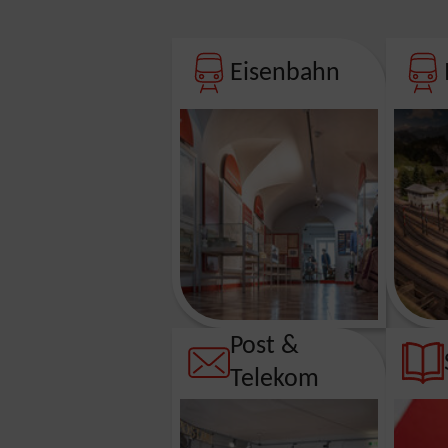
Eisenbahn
Post &
Telekom