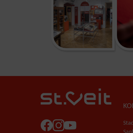
KO
Sta
Facebook
Instagram
YouTube
San