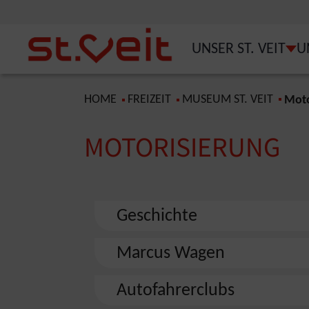
Zum Inhalt springen
Zum Seitenende springen
UNSER ST. VEIT
U
SUB
You are here:
HOME
FREIZEIT
MUSEUM ST. VEIT
Moto
MOTORISIERUNG
Geschichte
Marcus Wagen
Autofahrerclubs