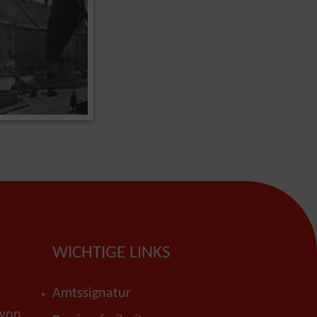
WICHTIGE LINKS
Amtssignatur
 von