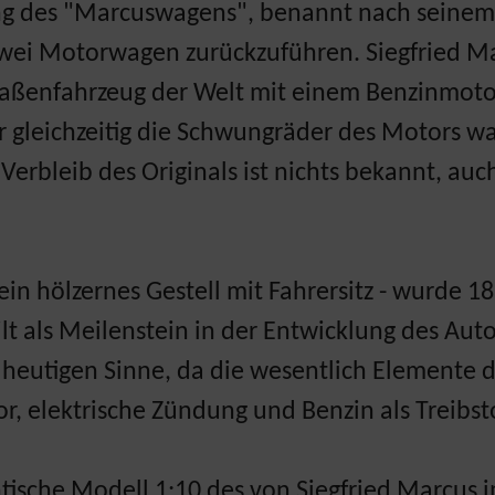
g des "Marcuswagens", benannt nach seinem 
zwei Motorwagen zurückzuführen. Siegfried Mar
raßenfahrzeug der Welt mit einem Benzinmotor
gleichzeitig die Schwungräder des Motors war
rbleib des Originals ist nichts bekannt, auch
in hölzernes Gestell mit Fahrersitz - wurde 18
lt als Meilenstein in der Entwicklung des Aut
 heutigen Sinne, da die wesentlich Elemente
r, elektrische Zündung und Benzin als Treibs
ische Modell 1:10 des von Siegfried Marcus 