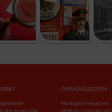
NTAKT
ÖFFNUNGSZEITEN
dtgemeinde
Montag bis Freitag von
kt Veit an der Glan
08:00 bis 12:00 Uhr und